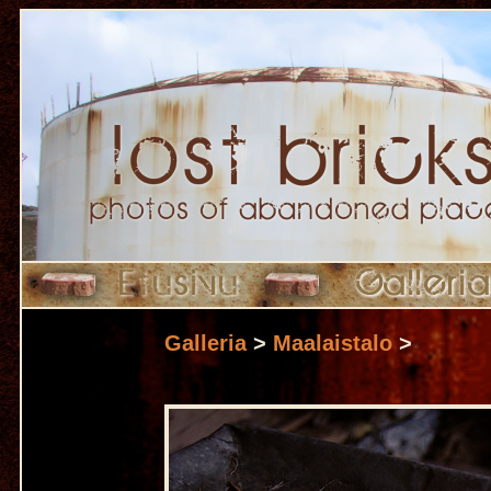
Galleria
>
Maalaistalo
>