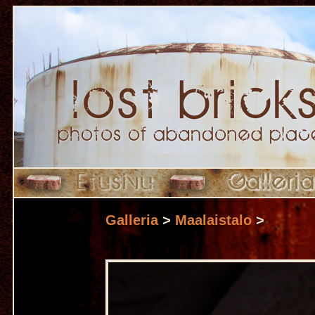
Galleria
>
Maalaistalo
>