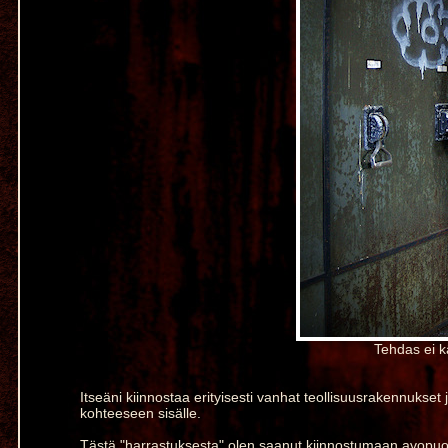
Tehdas ei k
Itseäni kiinnostaa erityisesti vanhat teollisuusrakennuks
kohteeseen sisälle.
Tästä "harrastuksesta" olen saanut kiinnostumaan avopuoli