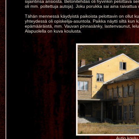
sijaintinsa ansiosta. Betonitehdas oli hyvinkin pelottava se
oli mm. poltettuja autoja). Joku porukka sai aina raivattua u
Tähän mennessä käydyistä paikoista pelottavin on ollut ku
yhteydessä oli opiskelija-asuntola. Paikka näytti siltä kun k
epämääräistä, mm. Vauvan pinnasänky, lastenvaunut, leluja,
Alapuolella on kuva koulusta.
Autio koulu