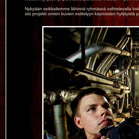
Nykyään seikkailemme lähinnä ryhmässä vaihtelevalla ko
siis projekti omien kuvien esittelyyn käymistäni hylätyistä p