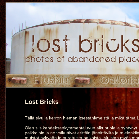
Lost Bricks
Tällä sivulla kerron hieman itsestäni/meistä ja mikä tämä L
Olen siis kahdeksankymmentäluvun alkupuolella syntynyt n
paikkoihin ja ne vaikuttivat erittäin jännittäviltä ja mielenkii
muistot nykyään jo puretuista paikoista. Muistan myös monia