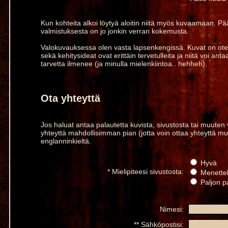
Kun kohteita alkoi löytyä aloitin niitä myös kuvaamaan. Pä
valmistuksesta on jo jonkin verran kokemusta.
Valokuvauksessa olen vasta lapsenkengissä. Kuvat on otet
sekä kehitysideat ovat erittäin tervetulleita ja niitä voi an
tarvetta ilmenee (ja minulla mielenkiintoa.. hehheh).
Ota yhteyttä
Jos haluat antaa palautetta kuvista, sivustosta tai muuten 
yhteyttä mahdollisimman pian (jotta voin ottaa yhteyttä mu
englanninkieltä.
Hyvä
* Mielipiteesi sivustosta:
Menette
Paljon p
Nimesi:
** Sähköpostisi: