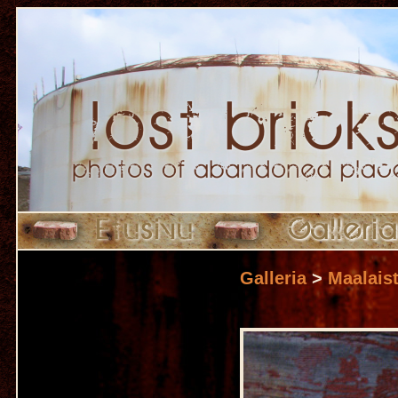
Galleria
>
Maalais