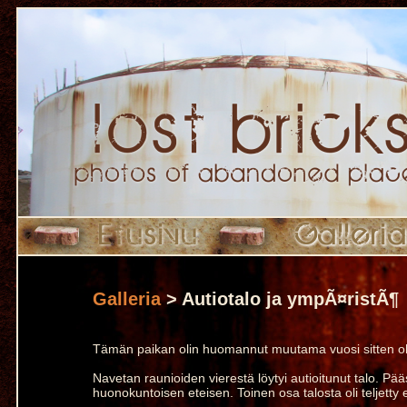
Galleria
> Autiotalo ja ympÃ¤ristÃ¶
Tämän paikan olin huomannut muutama vuosi sitten oh
Navetan raunioiden vierestä löytyi autioitunut talo. Pää
huonokuntoisen eteisen. Toinen osa talosta oli teljetty 