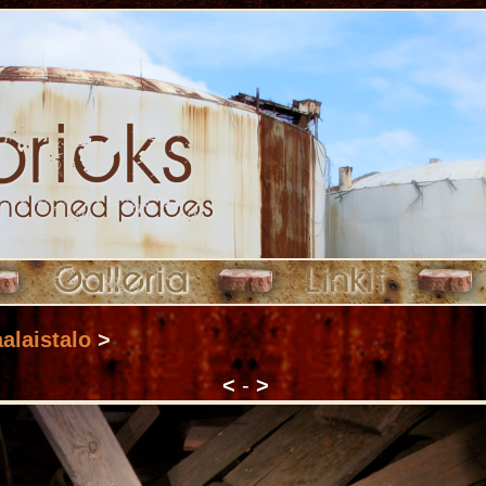
alaistalo
>
<
-
>