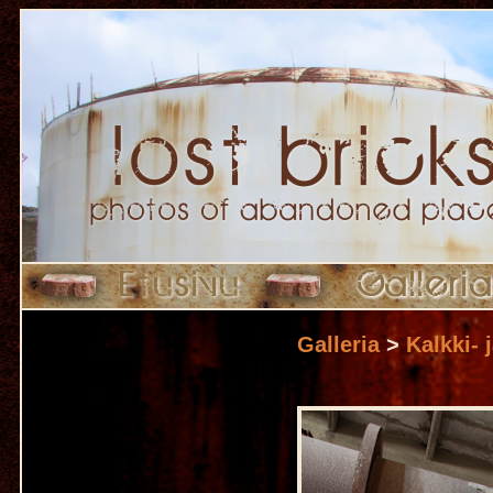
Galleria
>
Kalkki- 