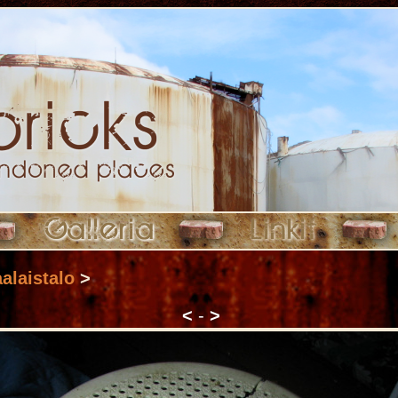
alaistalo
>
<
-
>