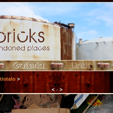
tiotalo
>
<
-
>