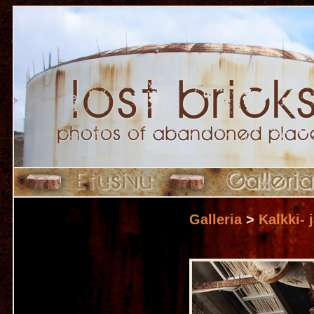
Galleria
>
Kalkki- 