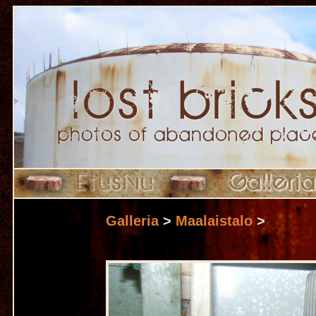
Galleria
>
Maalaistalo
>