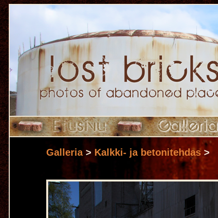
Galleria
>
Kalkki- ja betonitehdas
>