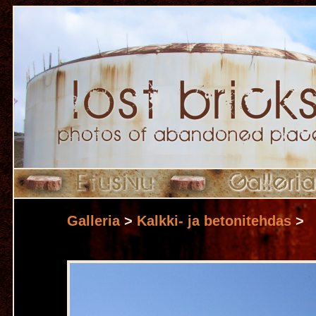
Galleria
>
Kalkki- ja betonitehdas
>