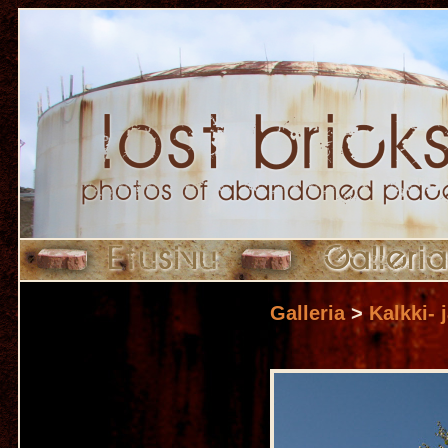
Galleria
>
Kalkki- 