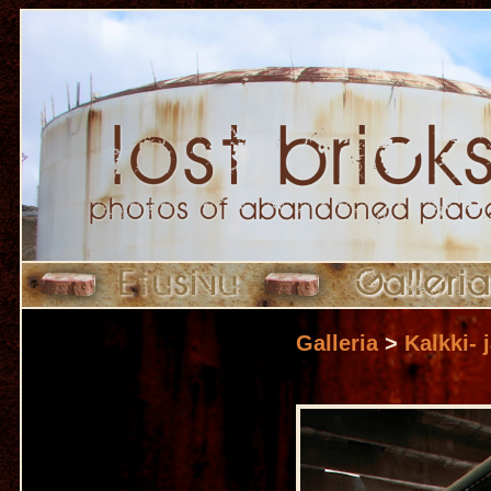
Galleria
>
Kalkki- 