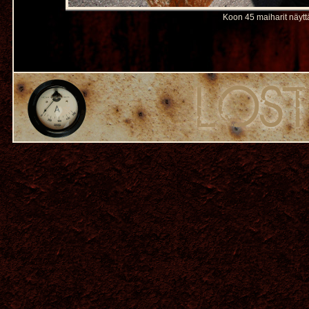
Koon 45 maiharit näytt