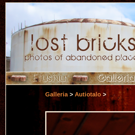
Galleria
>
Autiotalo
>