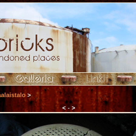
alaistalo
>
<
-
>